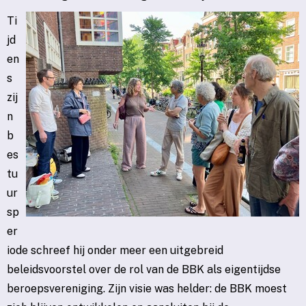
Ti
jd
en
s
zij
n
b
es
tu
ur
sp
er
iode schreef hij onder meer een uitgebreid
beleidsvoorstel over de rol van de BBK als eigentijdse
beroepsvereniging. Zijn visie was helder: de BBK moest