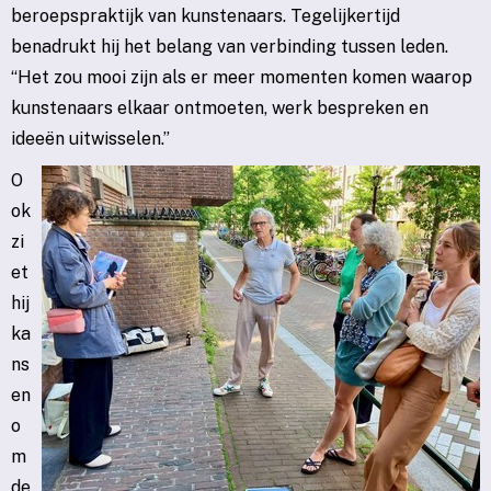
beroepspraktijk van kunstenaars. Tegelijkertijd
benadrukt hij het belang van verbinding tussen leden.
“Het zou mooi zijn als er meer momenten komen waarop
kunstenaars elkaar ontmoeten, werk bespreken en
ideeën uitwisselen.”
O
ok
zi
et
hij
ka
ns
en
o
m
de