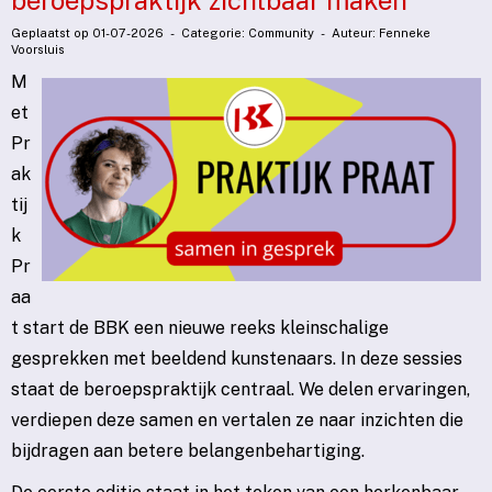
beroepspraktijk zichtbaar maken
Geplaatst op 01-07-2026 - Categorie: Community - Auteur: Fenneke
Voorsluis
M
et
Pr
ak
tij
k
Pr
aa
t start de BBK een nieuwe reeks kleinschalige
gesprekken met beeldend kunstenaars. In deze sessies
staat de beroepspraktijk centraal. We delen ervaringen,
verdiepen deze samen en vertalen ze naar inzichten die
bijdragen aan betere belangenbehartiging.