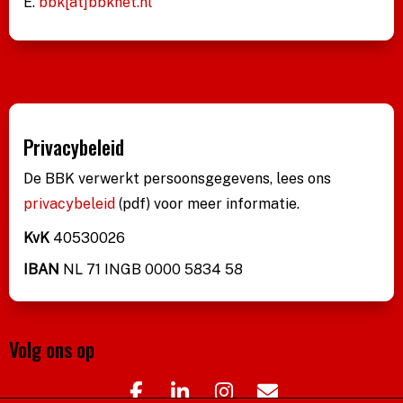
E.
bbk[at]bbknet.nl
Privacybeleid
De BBK verwerkt persoonsgegevens, lees ons
privacybeleid
(pdf)
voor meer informatie.
KvK
40530026
IBAN
NL 71 INGB 0000 5834 58
Volg ons op